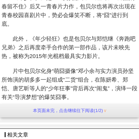
春留不住》后又一青春片力作，包贝尔也将再次出现在
青春校园喜剧片中，势必会爆笑不断，将“囧”进行到
底。
此外，《年少轻狂》也是包贝尔与郑恺继《奔跑吧
兄弟》之后再度牵手合作的第一部作品，该片未映先
热，被称为2015年光棍档最具实力影片。
片中包贝尔化身“萌囧摄像”邓小余与实力演员孙坚
所饰演的胡多多一起组成“二货”组合，在陈妍希、郑
恺、唐艺昕等人的“少年狂事”背后再次“闹鬼”，演绎一段
有关“导演梦想”的爆笑囧事。
本页面未完，点击继续往下阅读(1/2)
曾在《致我们终将逝去的青春》中以屌丝男张开一
角被大众所熟知的包贝尔，和以精致的面孔、俊雅的气
质奠定了自己男神地位的孙坚，两人在电影《年少轻
相关文章
狂》中摇身一变，变成校园中的“二货组合”。