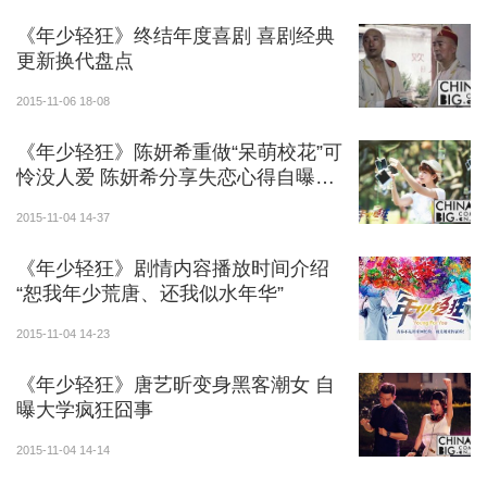
《年少轻狂》终结年度喜剧 喜剧经典
孙坚饰演胆小心细，纠结矛盾的典型鸡贼小人物胡
更新换代盘点
多多，心中虽有坏点子，但老实不敢惹事。运气不太
2015-11-06 18-08
好，虽然聪明却从小不被人重视。
《年少轻狂》陈妍希重做“呆萌校花”可
包贝尔饰演胆大憨厚的乐天派邓小余，活在自己的
怜没人爱 陈妍希分享失恋心得自曝毕
世界里，遵循自己的逻辑，因为个子小常常受欺负，但
业前夕被甩
2015-11-04 14-37
毫不计较。成绩平平却持之以恒地学习，脑子笨却在喜
欢的事儿上有所专注。这对校园中的难兄难弟，“二货组
《年少轻狂》剧情内容播放时间介绍
合”踏上了囧状百出的圆谎之旅，在疯狂的逆袭过程中也
“恕我年少荒唐、还我似水年华”
考验着两人“基情满满”的兄弟情。
2015-11-04 14-23
曾在某热播宫廷剧中合作过的包贝尔与孙坚，此次
《年少轻狂》唐艺昕变身黑客潮女 自
在《年少轻狂》中再度携手，二度合作饰演共同追梦的
曝大学疯狂囧事
难兄难弟，默契十足。包贝尔和孙坚将成为爆囧的校园
2015-11-04 14-14
CP代表，他们一起经历着种种啼笑皆非的事情，却也