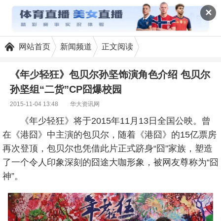
✕
网站首页
新闻频道
正文阅读
《年少轻狂》包贝尔孙坚饰演角色介绍 包贝尔
孙坚组“二货”CP囧爆校园
2015-11-04 13:48
华大资讯网
《年少轻狂》将于2015年11月13日全国公映。曾
在《港囧》中主演的包贝尔，随着《港囧》的15亿票房
再次登顶，包贝尔也凭借此片正式跻身“囧”家族，塑造
了一个令人印象深刻的囧途大咖形象，被网友尊称为“囧
神”。