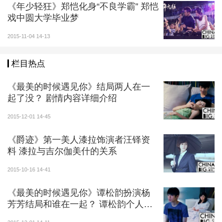
一同追逐着自己的梦想。
《年少轻狂》郑恺化身“不良学霸” 郑恺
戏中圆大学毕业梦
2015-11-04 14-13
栏目热点
《最美的时候遇见你》结局两人在一
起了没？ 剧情内容详细介绍
2015-12-01 14-45
《爵迹》第一美人漆拉饰演者汪铎资
料 漆拉与吉尔伽美什的关系
2015-10-16 14-41
《最美的时候遇见你》谭松韵扮演杨
芳芳结局和谁在一起？ 谭松韵个人资
料介绍