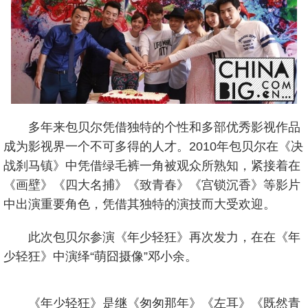
多年来包贝尔凭借独特的个性和多部优秀影视作品
成为影视界一个不可多得的人才。2010年包贝尔在《决
战刹马镇》中凭借绿毛裤一角被观众所熟知，紧接着在
《画壁》《四大名捕》《致青春》《宫锁沉香》等影片
中出演重要角色，凭借其独特的演技而大受欢迎。
此次包贝尔参演《年少轻狂》再次发力，在在《年
少轻狂》中演绎“萌囧摄像”邓小余。
《年少轻狂》是继《匆匆那年》《左耳》《既然青