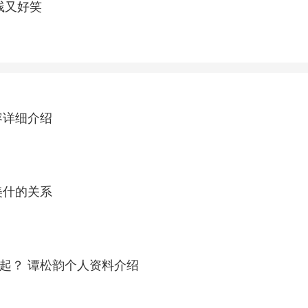
贱又好笑
人在一起了没？ 剧情内容详细介绍
智反应”。无论是帮助张艺兴突破自我，完成人生第一次“
楠片场会不会很凶，此番特辑则给出了最好的答案：不仅
带喜感。不过瘾的网友则留言：zhui系列太搞笑，不如
 漆拉与吉尔伽美什的关系
《最美的时候遇见你》谭松韵扮演杨芳芳结局和谁在一起？ 谭松韵个人资料介绍