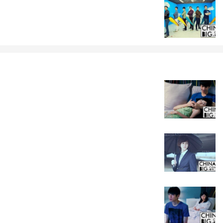
床戏”。还是手舞加足蹈，哄笑帅霸天完成拍摄，都令观
没有架子，甚至在片场还搞起“魏氏小卖部”。联想之前
再出一个彩蛋吧！