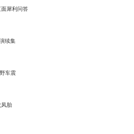
姚婷婷自曝 原著刘同直面犀利问答
约演续集
野车震
龙凤胎