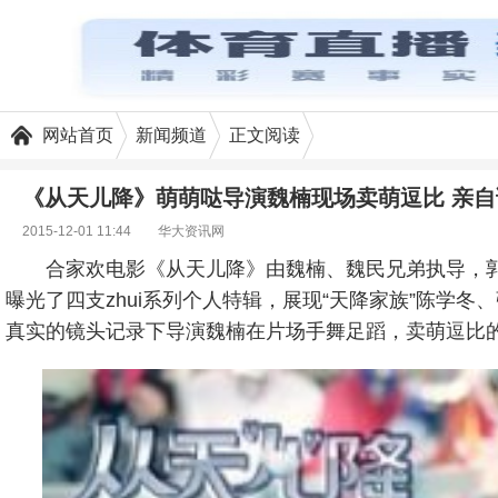
网站首页
新闻频道
正文阅读
《从天儿降》萌萌哒导演魏楠现场卖萌逗比 亲自
2015-12-01 11:44
华大资讯网
合家欢电影《从天儿降》由魏楠、魏民兄弟执导，郭
曝光了四支zhui系列个人特辑，展现“天降家族”陈学冬
真实的镜头记录下导演魏楠在片场手舞足蹈，卖萌逗比的