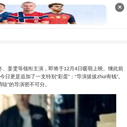
✕
、姜雯等领衔主演，即将于12月4日暖萌上映。继此前
更是追加了一支特别“彩蛋”：“导演拔拔zhui有钱”。
萌哒”的导演密不可分。