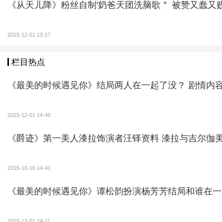
《从天儿降》粉丝自制'奶爸天团洗脑歌＂ 被赞又蠢又
2015-12-01 13-17
栏目热点
《最美的时候遇见你》结局两
特辑还特别搜集了导演在片场遇到各种状况时的“机
众更加期待早日在影院验收成果。对于此前有记者提问魏
2015-12-01 14-45
魏楠还被甜馨认成是光头强，让人感叹导演真的是天生自
《爵迹》第一美人漆拉饰演者汪铎资料
2015-10-16 14-41
2015-12-01 14-11