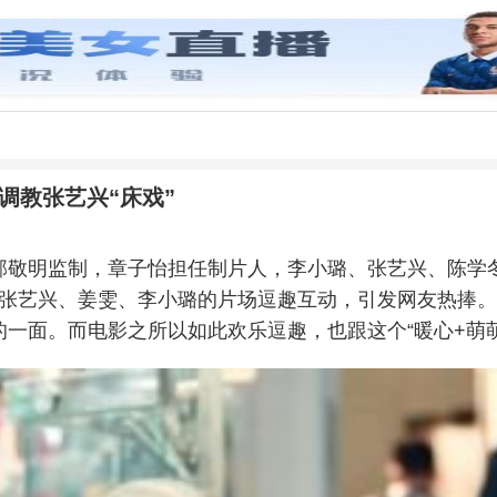
调教张艺兴“床戏”
敬明监制，章子怡担任制片人，李小璐、张艺兴、陈学冬
、张艺兴、姜雯、李小璐的片场逗趣互动，引发网友热捧。今日
一面。而电影之所以如此欢乐逗趣，也跟这个“暖心+萌