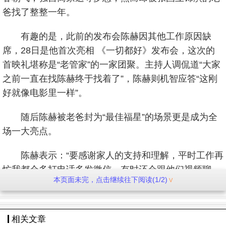
爸找了整整一年。
有趣的是，此前的发布会陈赫因其他工作原因缺
席，28日是他首次亮相 《一切都好》发布会，这次的
首映礼堪称是“老管家”的一家团聚。主持人调侃道“大家
之前一直在找陈赫终于找着了”，陈赫则机智应答“这刚
好就像电影里一样”。
随后陈赫被老爸封为“最佳福星”的场景更是成为全
场一大亮点。
陈赫表示：“要感谢家人的支持和理解，平时工作再
忙我都会多打电话多发微信，有时还会跟他们视频聊
本页面未完，点击继续往下阅读(1/2)
天，而就像我在《一封家书》里唱的那样，今年过年我
一定会回家！”
相关文章
同时，片中主演姚晨、陈赫及推广曲演唱者好妹妹