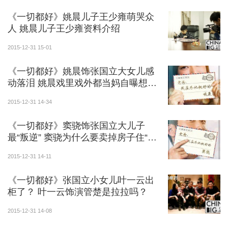
将登湖南卫视、央视三套跨年晚会，现场演唱《一封家
《一切都好》姚晨儿子王少雍萌哭众
书》，陪全国观众一起跨年。
人 姚晨儿子王少雍资料介绍
而《一封家书》在前期传播过程中，蝉联覆盖人次
2015-12-31 15-01
冠军榜，其中好妹妹版《一封家书》覆盖人次一亿多，
《一切都好》姚晨饰张国立大女儿感
群星版《一封家书》覆盖人次近八千万。
动落泪 姚晨戏里戏外都当妈自曝想生
二胎
2015-12-31 14-34
《一切都好》窦骁饰张国立大儿子
最“叛逆” 窦骁为什么要卖掉房子住“平
民窟”？
2015-12-31 14-11
《一切都好》张国立小女儿叶一云出
柜了？ 叶一云饰演管楚是拉拉吗？
2015-12-31 14-08