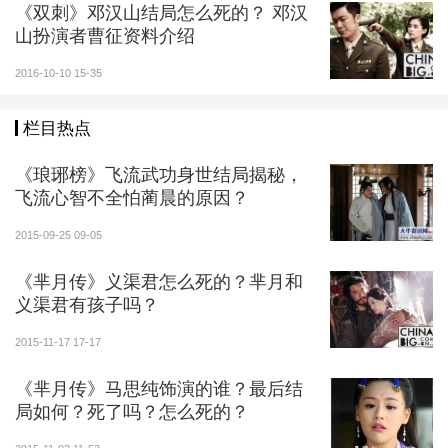
《双刺》邓汉山结局怎么死的？ 邓汉
山扮演者曹征资料介绍
2016-10-10 15-35
栏目热点
《琅琊榜》飞流武功身世结局揭秘，
飞流心智不全怕蔺晨的原因？
2015-09-25 09-05
《芈月传》义渠君怎么死的？芈月和
义渠君有孩子吗？
2015-11-17 17-17
《芈月传》马思纯饰演的谁？最后结
局如何？死了吗？怎么死的？