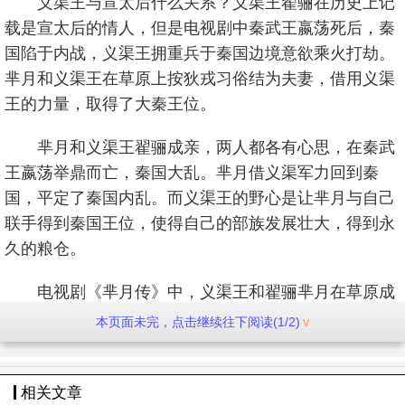
义渠王与宣太后什么关系？义渠王翟骊在历史上记
载是宣太后的情人，但是电视剧中秦武王嬴荡死后，秦
国陷于内战，义渠王拥重兵于秦国边境意欲乘火打劫。
芈月和义渠王在草原上按狄戎习俗结为夫妻，借用义渠
王的力量，取得了大秦王位。
芈月和义渠王翟骊成亲，两人都各有心思，在秦武
王嬴荡举鼎而亡，秦国大乱。芈月借义渠军力回到秦
国，平定了秦国内乱。而义渠王的野心是让芈月与自己
联手得到秦国王位，使得自己的部族发展壮大，得到永
久的粮仓。
电视剧《芈月传》中，义渠王和翟骊芈月在草原成
亲，芈月用借义渠军力回到秦国，平定了秦国内乱。那
本页面未完，点击继续往下阅读(1/2)
平乱之后两人有生孩子吗？在《史记.匈奴列传》记
载：“秦昭王时，义渠戎王与宣太后乱，有二子。”，公
相关文章
元前272年“宣太后诱杀义渠王于甘泉宫”，据说，和义渠