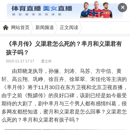
✕
网站首页
新闻频道
正文阅读
《芈月传》义渠君怎么死的？芈月和义渠君有
孩子吗？
2015-11-17 17:17
爱之尚
由郑晓龙执导，孙俪、刘涛、马苏、方中信、黄
轩、高云翔、巩峥、徐百卉、徐翠翠、宋佳伦等主演的
《芈月传》将于11月30日在东方卫视和北京卫视首播，
由于之前《甄嬛传》的良好口碑，该剧已经是如今最受
期待的大剧了，剧中芈月与三个男人都有感情纠葛，很
多网友都想知道，蜜月和义渠君是怎么回事？义渠君怎
么死的？芈月和义渠君有孩子吗？