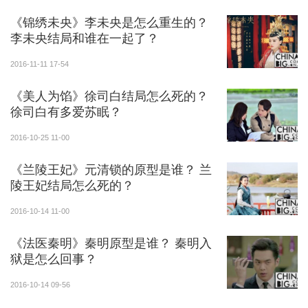
王一同死掉的还有她和义渠王所生的两个儿子。
《锦绣未央》李未央是怎么重生的？
李未央结局和谁在一起了？
芈月利用义渠军力回到秦国，平定了秦国内乱。芈
月儿子嬴稷登基为王，史称秦昭襄王。芈月当上了史上
2016-11-11 17-54
第一个皇太后。芈月虽然刚开始对于翟骊有着利用之
《美人为馅》徐司白结局怎么死的？
心，但后来在翟骊对她全面的信任和爱情之后，愧疚于
徐司白有多爱苏眠？
自己对翟骊的欺骗。但是一山不能容二虎，为了儿子和
大秦，她不得不牺牲翟骊。在翟骊死后芈月倍加伤心。
2016-10-25 11-00
《兰陵王妃》元清锁的原型是谁？ 兰
义渠王翟骊原本是秦国西北部的少数民族狄戎之
陵王妃结局怎么死的？
王，后与芈月成亲，芈月利用义渠军力回到秦国，平定
了秦国内乱，芈月儿子嬴稷登基为王，芈月成为宣太
2016-10-14 11-00
后，为了江山和儿子，他必须除了义渠王翟骊，最后义
《法医秦明》秦明原型是谁？ 秦明入
渠王翟骊被宣太后的侍卫杀死。
狱是怎么回事？
2016-10-14 09-56