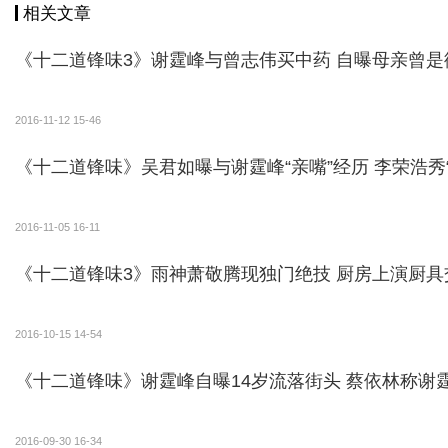
相关文章
“丹哥，说起来我《十月围城》里没给你拉过车啊”
面”。
《十二道锋味3》谢霆峰与曾志伟买中药
尽管甄子丹一再表示“不好意思”，“迷弟”谢霆锋
2016-11-12 15-46
人“推”“拉”一辆人力车上山的奇景。
《十二道锋味》吴君如曝与谢霆
而有了“丹哥”推车助力后，跑在前头的谢霆锋不住感
2016-11-05 16-11
《十二道锋味3》雨神萧敬腾现独门绝技 
2016-10-15 14-54
《十二道锋味》谢霆峰自曝14岁流落街
2016-09-30 16-34