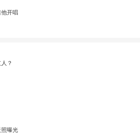
票 谢霆峰重拾吉他开唱
络直播红人？
？
希帅气有型近照曝光