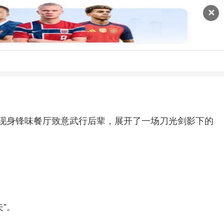
✕
然现身锋味餐厅致意武行后辈，展开了一场刀光剑影下的
。
”。