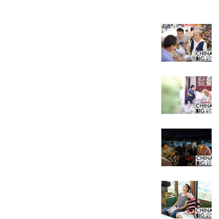
用人力车将甄子丹拉上高山寻访京都当地著名美食“流水素
霆锋便体力不支，甄子丹只得自己下来推车，构造出一副两