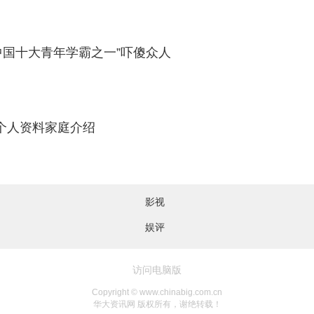
中国十大青年学霸之一”吓傻众人
嘉莉拉票 “辣妈”林嘉莉个人资料家庭介绍
影视
娱评
访问电脑版
Copyright © www.chinabig.com.cn
华大资讯网 版权所有，谢绝转载！