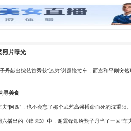
婆照片曝光
子丹献出综艺首秀获“迷弟”谢霆锋拉车，而袁和平则突
为寻美食
夫“阿四”，也不会忘了那个武艺高强搏命而死的沈重阳
六播出的《锋味3》中，谢霆锋却给甄子丹当了一回“车夫