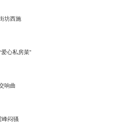
“我们连对手戏都没有呢！”在这样的逗趣对话中，谢霆锋
 自曝母亲曾是街坊西施
却坚持要给甄子丹当车夫。可惜的是，只拉到半路“车夫”谢
峰“亲嘴”经历 李荣浩秀“爱心私房菜”
叹“好轻松！”实在是笑点满满。
厨房上演厨具交响曲
头 蔡依林称谢霆峰闷骚