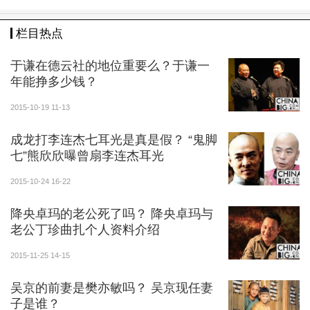
栏目热点
于谦在德云社的地位重要么？于谦一
年能挣多少钱？
2015-10-19 11-13
成龙打李连杰七耳光是真是假？ “鬼脚
七”熊欣欣曝曾扇李连杰耳光
2015-10-24 16-22
降央卓玛的老公死了吗？ 降央卓玛与
老公丁珍曲扎个人资料介绍
2015-11-25 14-15
吴京的前妻是樊亦敏吗？ 吴京现任妻
子是谁？