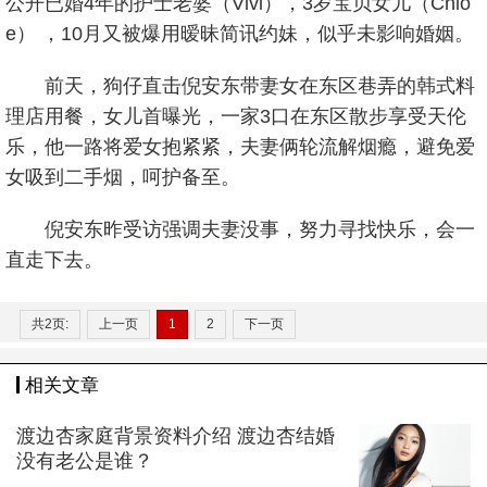
公开已婚4年的护士老婆（Vivi），3岁宝贝女儿（Chlo
e） ，10月又被爆用暧昧简讯约妹，似乎未影响婚姻。
前天，狗仔直击倪安东带妻女在东区巷弄的韩式料
理店用餐，女儿首曝光，一家3口在东区散步享受天伦
乐，他一路将爱女抱紧紧，夫妻俩轮流解烟瘾，避免爱
女吸到二手烟，呵护备至。
倪安东昨受访强调夫妻没事，努力寻找快乐，会一
直走下去。
共2页:
上一页
1
2
下一页
相关文章
渡边杏家庭背景资料介绍 渡边杏结婚
没有老公是谁？