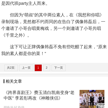
是因代班party主人而来。
但因为“萌叔”的其中两位素人，在《我想和你唱》
录制现场，竟然都不约而同的在告白了偶像韩磊后，一
个邀请了小哥合唱黄梅戏，另一个则邀请了小哥共唱
《千里之外》。
这下可让正牌偶像韩磊不免有些吃醋了起来，“原来
我的素人都是你的菜！”
共2页:
上一页
1
2
下一页
相关文章
《跨界喜剧王》费玉清白凯南变身“老
中医” 李若彤再改《神雕侠侣》
2016-11-12 15-01