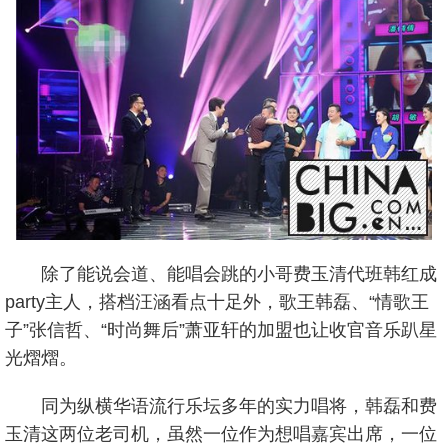
除了能说会道、能唱会跳的小哥费玉清代班韩红成
party主人，搭档汪涵看点十足外，歌王韩磊、“情歌王
子”张信哲、“时尚舞后”萧亚轩的加盟也让收官音乐趴星
光熠熠。
同为纵横华语流行乐坛多年的实力唱将，韩磊和费
玉清这两位老司机，虽然一位作为想唱嘉宾出席，一位