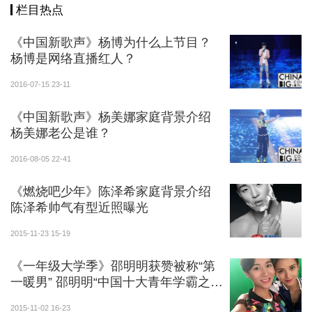
栏目热点
《中国新歌声》杨博为什么上节目？
杨博是网络直播红人？
2016-07-15 23-11
《中国新歌声》杨美娜家庭背景介绍
杨美娜老公是谁？
2016-08-05 22-41
《燃烧吧少年》陈泽希家庭背景介绍
陈泽希帅气有型近照曝光
2015-11-23 15-19
《一年级大学季》邵明明获赞被称“第
一暖男” 邵明明“中国十大青年学霸之
一”吓傻众人
2015-11-02 16-23