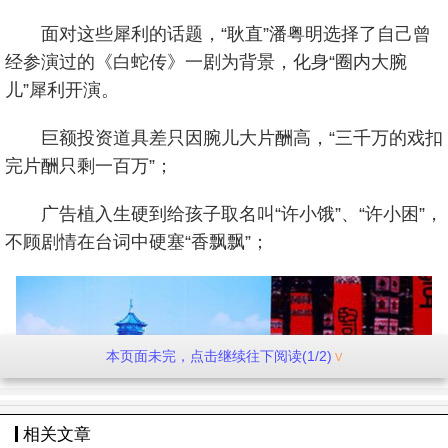
面对这些犀利的话题，“耿直”潘粤明选择了自己曾
经参演过的《白蛇传》一剧为背景，化身“圈内大腕
儿”犀利开演。
巨额投资道具差只因腕儿大片酬高，“三千万的戏扣
完片酬只剩一百万”；
广告植入生硬到给孩子取名叫“许小饿”、“许小困”，
不顾剧情在台词中硬塞“香飘飘”；
本页面未完，点击继续往下阅读(1/2)
相关文章