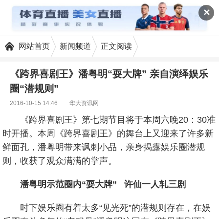
✕
网站首页
新闻频道
正文阅读
《跨界喜剧王》潘粤明“耍大牌” 亲自演绎娱乐
圈“潜规则”
2016-10-15 14:46
华大资讯网
《跨界喜剧王》第七期节目将于本周六晚20：30准
时开播。本周《跨界喜剧王》的舞台上又迎来了许多新
鲜面孔，潘粤明带来讽刺小品，亲身揭露娱乐圈潜规
则，收获了观众满满的掌声。
潘粤明示范圈内“耍大牌” 许仙一人轧三剧
时下娱乐圈有着太多“见光死”的潜规则存在，在娱