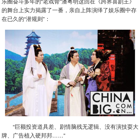
乐圈奋斗多年的“老戏骨”潘粤明这回在《跨界喜剧王》
的舞台上实力揭露了一番，亲自上阵演绎了娱乐圈中存
在已久的“潜规则”：
“巨额投资道具差、剧情脑残无逻辑、没有演技耍大
牌、广告植入硬邦邦……”