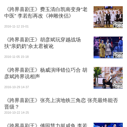
《跨界喜剧王》费玉清白凯南变身“老
中医” 李若彤再改《神雕侠侣》
2016-11-12 15-01
《跨界喜剧王》胡彦斌玩穿越战场
更为传奇的是《白蛇传》的剧情中竟然还串来了
扶“亲奶奶”佘太君被讹
《倩女幽魂》中的黑山姥姥与《水浒传》中的武松！
2016-11-05 15-18
更让人爆笑的是，面对前来催戏的各位导演，“大腕
儿”解决问题的途径竟是耍赖！一不付违约金二不退片
《跨界喜剧王》杨威演绎错位巧合 胡
彦斌跨界说相声
酬，三部戏同时开轧好不热闹，剧情也搅和成了一锅
粥！
2016-10-29 14-37
前有苦情《白蛇传》，中间杀来神魔档《倩女幽
《跨界喜剧王》张亮上演地铁三角恋 张亮最终能否
魂》，加上霸气侧漏的《水浒传》，潘粤明面对闹哄哄
晋级？
2016-10-22 14-25
的现场也是苦不堪言难以应对，“大腕儿”又究竟会如何
化解片场危机呢？
《跨界喜剧王》傅园慧力挺咸鱼 李若