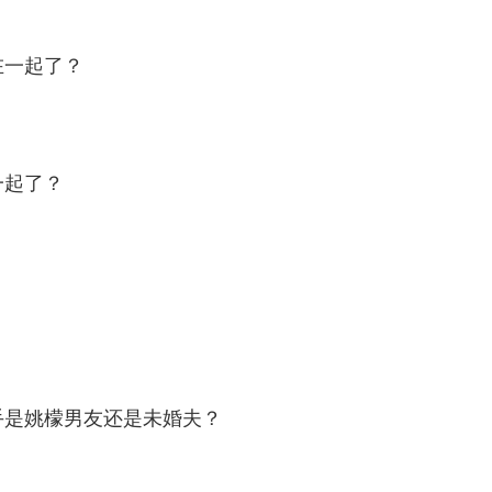
未央结局和谁在一起了？
，在经历了婚姻失败后林笑笑上要照顾老母下要顾孩子，
有了一夜情，林笑笑左右为难，进退维谷…….电视剧林
后和谁在一起了？
？
檬结局和谁在一起？ 天使案凶手是姚檬男友还是未婚夫？