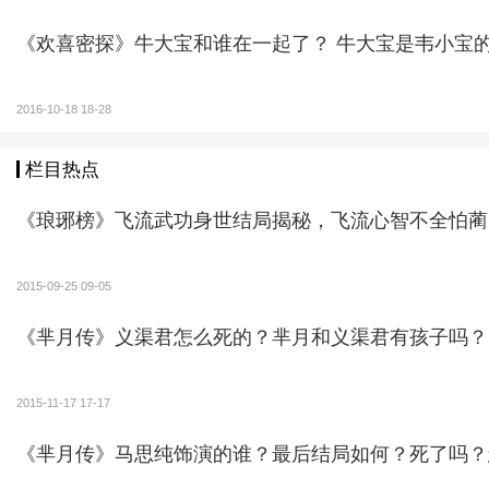
《欢喜密探》牛大宝和谁在一起了？ 牛大
2016-10-18 18-28
栏目热点
《琅琊榜》飞流武功身世结局揭秘，飞流心智不全怕蔺
2015-09-25 09-05
《芈月传》义渠君怎么死的？芈月和义渠君有孩子吗？
2015-11-17 17-17
《芈月传》马思纯饰演的谁？最后结局如何？死了吗？