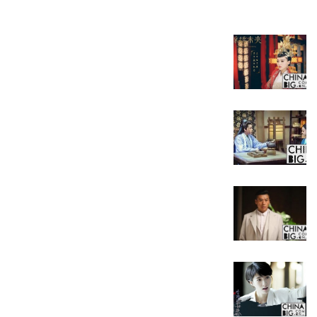
生活可谓是一团糟，在和建筑师时光相遇后林笑笑的好运
笑笑结局究是不是怎么选择呢，我们一起关注剧情发展