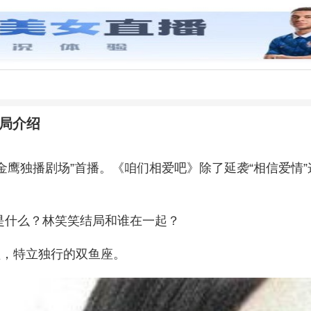
局介绍
视“金鹰独播剧场”首播。《咱们相爱吧》除了延袭“相信爱情
是什么？林笑笑结局和谁在一起？
溢，特立独行的双鱼座。