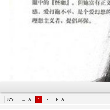
共2页:
上一页
1
2
下一页
不善与人打交道，心直口快常得罪人，是别人眼中的