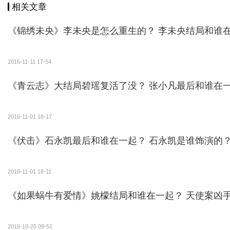
相关文章
林笑笑结局
《锦绣未央》李未央是怎么重生的？ 李
建筑设计师林笑笑性格单纯，有点直，非常有原则
好像都回来了，事业、爱情双丰收。
2016-11-11 17-54
但林笑笑意外得知闺蜜潘芝芝也爱着时光并和时光
《青云志》大结局碧瑶复活了没？ 张小凡最
吧。
2016-11-01 18-17
《伏击》石永凯最后和谁在一起？ 石永凯是谁饰演的
2016-11-01 18-11
《如果蜗牛有爱情》姚
2016-10-25 09-51