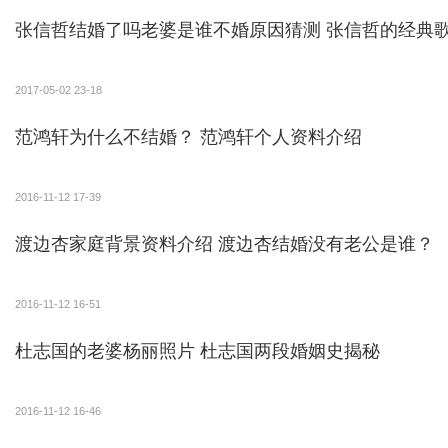
张信哲结婚了吗老婆是谁不婚原因猜测 张信哲的经典
近日，全民星探用户爆料称在澳大利亚偶遇杜淳熊
照，但是照片中共同出现的路人甲——穿着黑色衣服背
2017-05-02 23-18
杜淳张嘉倪恋情低调
范鸿轩为什么不结婚？ 范鸿轩个人资料介绍
据了解，杜淳和张嘉倪因为拍摄《宫2》而结缘，
线，担心她与杜淳恋情曝光影响演艺发展，也杜淳也出
2016-11-12 17-39
渡边杏家庭背景资料介绍 渡边杏结婚没有老公是谁？
2016-11-12 16-51
杜志国的老婆杨丽照片 杜志国两段婚姻史揭秘
2016-11-12 16-46