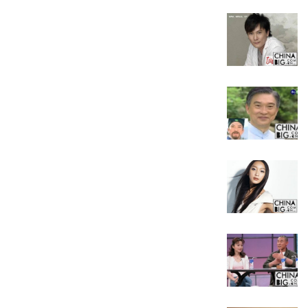
尔本逛街。虽然两人刻意保持行路距离，未能拍到同框
。
处于起步阶段，经纪公司为她规划了青春偶像的演艺路
，不过两人的恋情并没有持续多主便以分手告终。