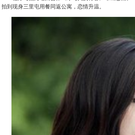
拍到现身三里屯用餐同返公寓，恋情升温。