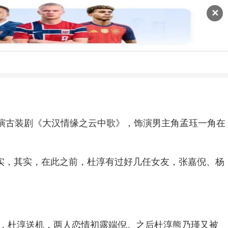
✕
。主演古装剧《大汉情缘之云中歌》，饰演男主角孟珏一角在
实，其实，在此之前，杜淳有过好几任女友，张嘉倪、杨
沪，杜淳送机，两人恋情初露端倪。之后杜淳熊乃瑾又被