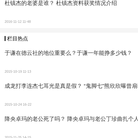
杜镇杰的老婆是谁？ 杜镇杰资料获奖情况介绍
2016-11-12 11-48
栏目热点
于谦在德云社的地位重要么？于谦一年能挣多少钱？
2015-10-19 11-13
成龙打李连杰七耳光是真是假？ “鬼脚七”熊欣欣曝曾
2015-10-24 16-22
降央卓玛的老公死了吗？ 降央卓玛与老公丁珍
2015-11-25 14-15