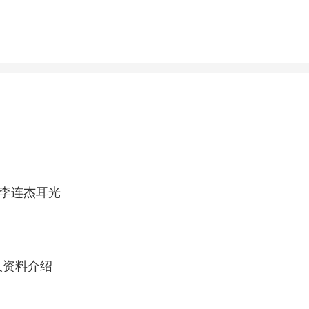
扇李连杰耳光
曲扎个人资料介绍