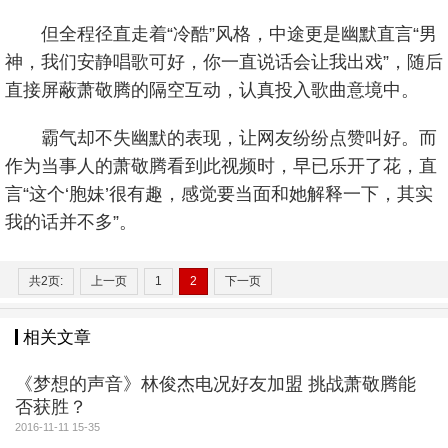
但全程径直走着“冷酷”风格，中途更是幽默直言“男
神，我们安静唱歌可好，你一直说话会让我出戏”，随后
直接屏蔽萧敬腾的隔空互动，认真投入歌曲意境中。
霸气却不失幽默的表现，让网友纷纷点赞叫好。而
作为当事人的萧敬腾看到此视频时，早已乐开了花，直
言“这个‘胞妹’很有趣，感觉要当面和她解释一下，其实
我的话并不多”。
共2页:
上一页
1
2
下一页
相关文章
《梦想的声音》林俊杰电况好友加盟 挑战萧敬腾能
否获胜？
2016-11-11 15-35