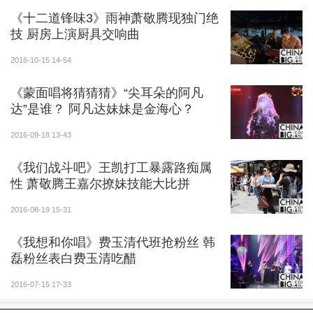
《十二道锋味3》雨神萧敬腾现独门绝
技 厨房上演厨具交响曲
2016-10-15 14-54
《蒙面唱将猜猜猜》“尖耳朵的阿凡
达”是谁？ 阿凡达妹妹是金海心？
2016-09-18 13-43
《我们战斗吧》王凯打工暴露路痴属
性 萧敬腾王嘉尔撩妹技能大比拼
2016-08-19 15-31
《我想和你唱》费玉清代班抢粉丝 韩
磊粉丝表白费玉清吃醋
2016-07-15 17-33