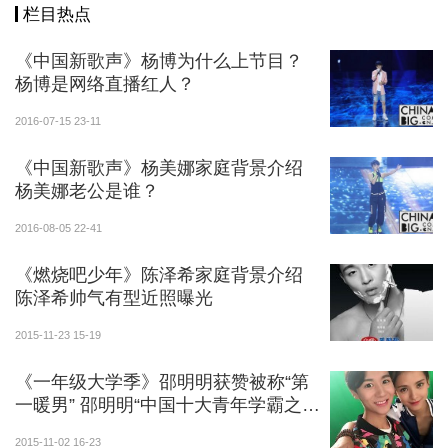
栏目热点
《中国新歌声》杨博为什么上节目？
杨博是网络直播红人？
2016-07-15 23-11
《中国新歌声》杨美娜家庭背景介绍
杨美娜老公是谁？
2016-08-05 22-41
《燃烧吧少年》陈泽希家庭背景介绍
陈泽希帅气有型近照曝光
2015-11-23 15-19
《一年级大学季》邵明明获赞被称“第
一暖男” 邵明明“中国十大青年学霸之
一”吓傻众人
2015-11-02 16-23