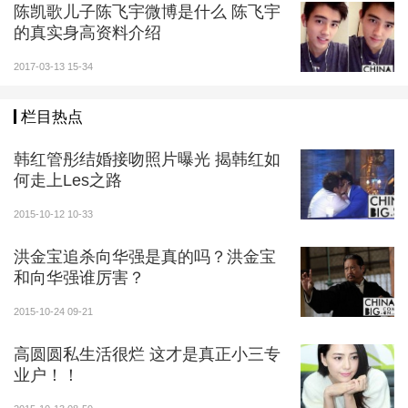
陈凯歌儿子陈飞宇微博是什么 陈飞宇
的真实身高资料介绍
2017-03-13 15-34
栏目热点
赵本山现任妻子马丽娟
韩红管彤结婚接吻照片曝光 揭韩红如
1992年，赵本山与马丽娟结婚。1997年的大年初
何走上Les之路
一，马丽娟又为他添了一对龙凤胎。小名叫牛牛和妞
2015-10-12 10-33
妞，大名叫赵一楠和赵一涵。
洪金宝追杀向华强是真的吗？洪金宝
马丽娟，女，回族，内蒙赤峰市红山区人，出生于
和向华强谁厉害？
1965年10月28日，是著名小品演员赵本山的现任妻子
2015-10-24 09-21
，辽宁戏曲学校青年教师，因才貌出众，在铁岭民间艺
术团时与赵本山相识。 因为一次意外受伤，马丽娟到医
高圆圆私生活很烂 这才是真正小三专
院照顾赵本山，和赵本山产生感情。1992年十月，赵本
业户！！
山与马丽娟在沈阳市举行婚礼。