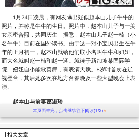
1月24日凌晨，有网友曝出疑似赵本山儿子牛牛的
照片，并称是牛牛的生日。照片中，赵本山儿子与一美
女亲密合照，共同庆生。据悉，赵本山儿子赵一楠（小
名牛牛）目前在国外读书。由于这一对小宝贝出生在牛
年的正月初一，赵本山就给他们取小名叫牛牛和妞妞，
而大名就叫赵一楠和赵一涵。就读于新加坡某国际学
院。妞妞自小能歌善舞，有表演天赋。8岁时首次在辽
视登台，其后她多次在地方台春晚及一些大型晚会上表
演。
赵本山与前妻葛淑珍
本页面未完，点击继续往下阅读(1/3)
赵本山有过两段婚姻，1979年初，赵本山与前妻葛
淑珍结婚。1979年底，生下女儿赵玉芳。1982年，生
下儿子赵铁蛋。但是，铁蛋是个聋哑儿，还患上了软骨
相关文章