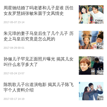
症、肺气肿及心脏病。1991年5月7日，葛淑珍与赵本山
周星驰结婚了吗老婆和儿子是谁 历任
办理了离婚手续。经协商，女儿赵玉芳、儿子赵铁蛋由
女友罗慧娟张敏朱茵于文凤情史
葛淑珍抚养，赵本山一次性付清了葛淑珍及两个孩子的
生活费、抚养费、医疗费，同时，他还把夏利轿车、三
2017-05-07 23-14
室一厅商品房及屋内设施全部交给了葛淑珍，选择了“净
朱元璋的妻子马皇后生了几个儿子 历
身出户”。
史上马皇后究竟是怎么死的
2017-04-29 00-01
孙俪儿子罕见正面照片曝光 揭其儿女
叫什么名字多大了
2017-03-24 13-57
陈凯歌儿子出道演电影 揭其儿子陈飞
宇个人资料介绍
2017-03-17 14-19